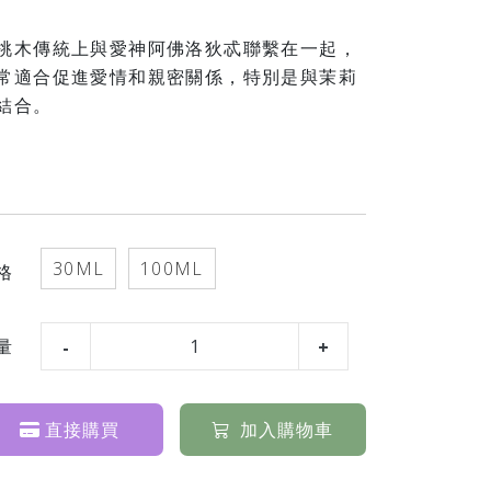
桃木傳統上與愛神阿佛洛狄忒聯繫在一起，
常適合促進愛情和親密關係，特別是與茉莉
結合。
30ML
100ML
格
量
直接購買
加入購物車