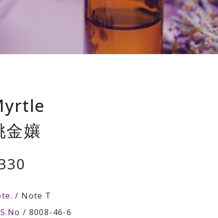
yrtle
桃金孃
330
te.
/ Note T
AS.No
/ 8008-46-6