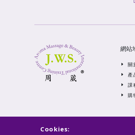
網站
關
產
課
購
Cookies: