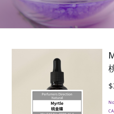
M
$
No
C