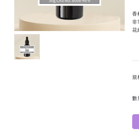
香
非
花
規
數