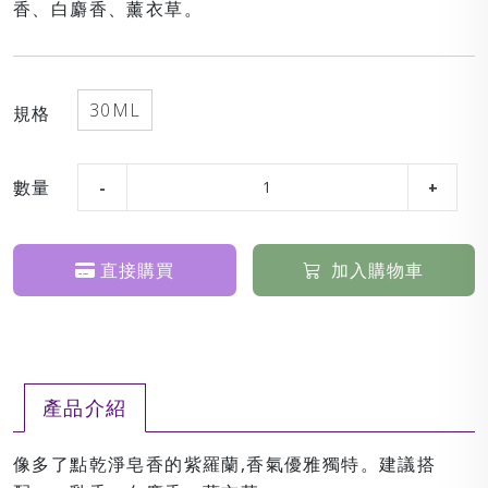
香、白麝香、薰衣草。
30ML
規格
數量
直接購買
加入購物車
產品介紹
像多了點乾淨皂香的紫羅蘭,香氣優雅獨特。建議搭