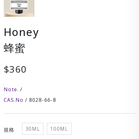
Honey
蜂蜜
$360
Note.
/
CAS.No
/ 8028-66-8
30ML
100ML
規格