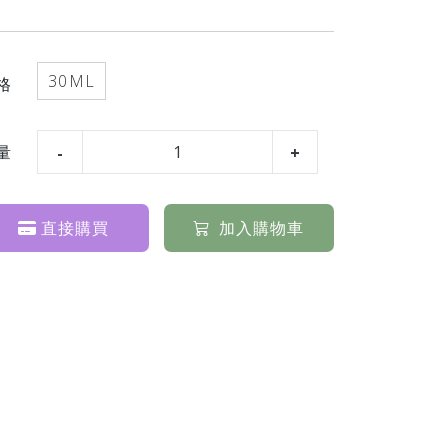
30ML
格
量
直接購買
加入購物車