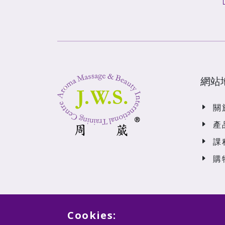
網站
關
產
課
購
Cookies: