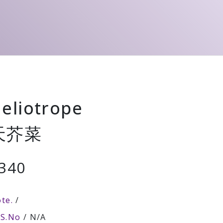
eliotrope
天芥菜
340
te.
/
AS.No
/ N/A