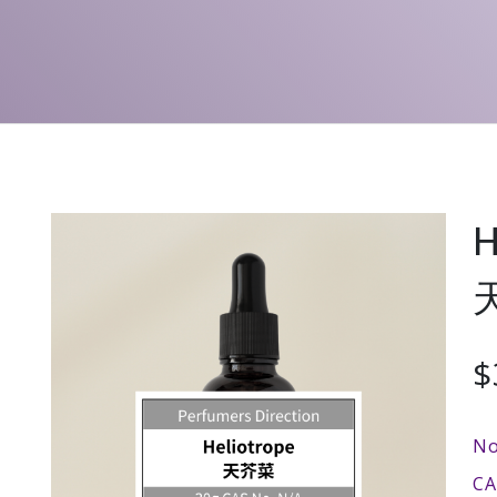
H
$
No
C