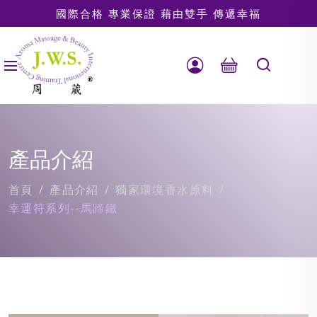
國際合格 專業保證 藉由雙手 傳遞幸福
產品介紹
首頁
產品介紹
獨家環境香水原料
幸運符系列--馬蹄鐵