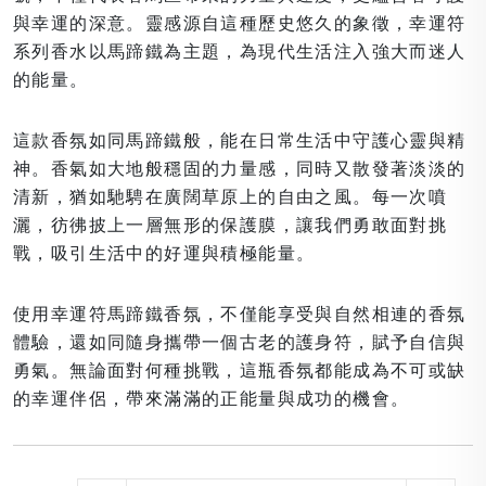
與幸運的深意。靈感源自這種歷史悠久的象徵，幸運符
系列香水以馬蹄鐵為主題，為現代生活注入強大而迷人
的能量。
這款香氛如同馬蹄鐵般，能在日常生活中守護心靈與精
神。香氣如大地般穩固的力量感，同時又散發著淡淡的
清新，猶如馳騁在廣闊草原上的自由之風。每一次噴
灑，彷彿披上一層無形的保護膜，讓我們勇敢面對挑
戰，吸引生活中的好運與積極能量。
使用幸運符馬蹄鐵香氛，不僅能享受與自然相連的香氛
體驗，還如同隨身攜帶一個古老的護身符，賦予自信與
勇氣。無論面對何種挑戰，這瓶香氛都能成為不可或缺
的幸運伴侶，帶來滿滿的正能量與成功的機會。