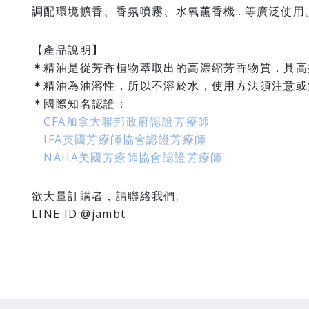
調配環境擴香、香氛噴霧、水氧薰香機...等廣泛使用
【產品說明】
＊
精油是從芳香植物萃取出的高濃縮芳香物質，具高
＊
精油為油溶性，所以不溶於水，使用方法須注意或
＊
國際知名認證：
CFA加拿大聯邦政府認證芳療師
IFA英國芳療師協會認證芳療師
NAHA美國芳療師協會認證芳療師
欲大量訂購者，請聯絡我們。
LINE ID:@jambt