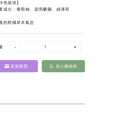
特色描述】
要成分：葡萄柚、甜馬鬱蘭、綠薄荷
潑的柑橘草本氣息
量
直接購買
加入購物車