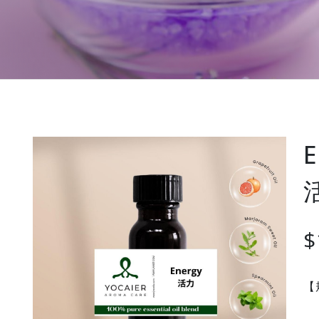
E
$
【規