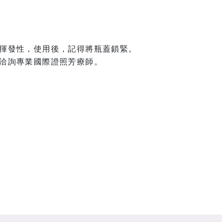
。
揮發性，使用後，記得將瓶蓋鎖緊。
洽詢專業國際證照芳療師。