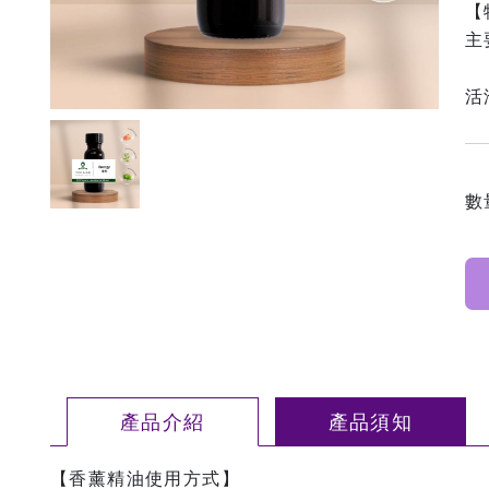
【
主
活
數
產品介紹
產品須知
【香薰精油使用方式】