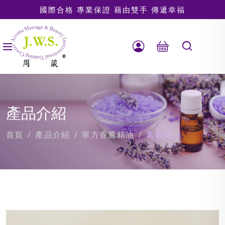
國際合格 專業保證 藉由雙手 傳遞幸福
產品介紹
首頁
產品介紹
單方香薰精油
素馨花