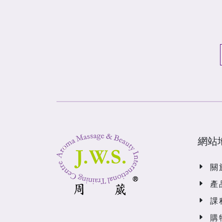
網站
關
產
課
購