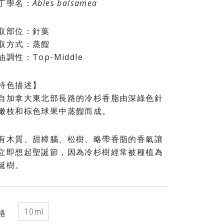
丁學名：
Abies balsamea
取部位：針葉
取方式：蒸餾
油調性：Top-Middle
特色描述】
自加拿大東北部長路的冷杉香脂由深綠色針
嫩枝和棕色球果中蒸餾而成。
有木質、甜樟腦、松樹、略帶香脂的香氣讓
立即想起聖誕節，因為冷杉樹經常被種植為
誕樹。
10ml
格