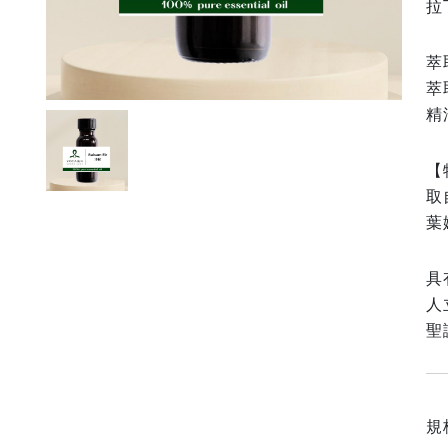
拉
萃
萃
精
【
取
葉
具
人
聖
規