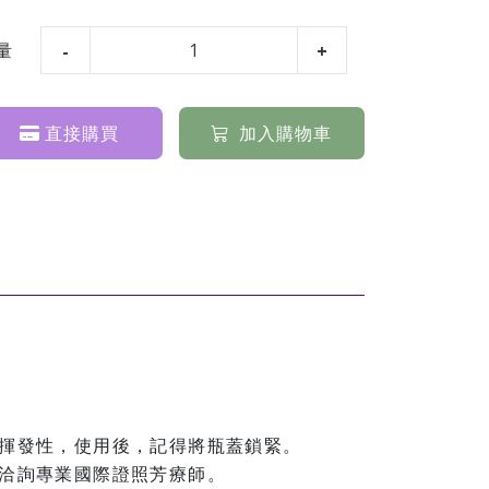
量
直接購買
加入購物車
。
揮發性，使用後，記得將瓶蓋鎖緊。
洽詢專業國際證照芳療師。