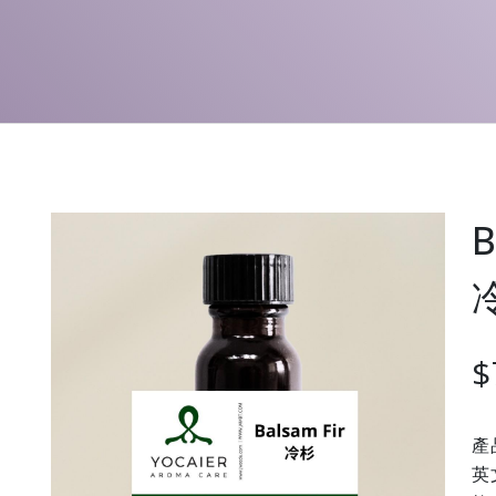
B
$
產
英