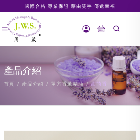
國際合格 專業保證 藉由雙手 傳遞幸福
產品介紹
首頁
產品介紹
單方香薰精油
甜茴香