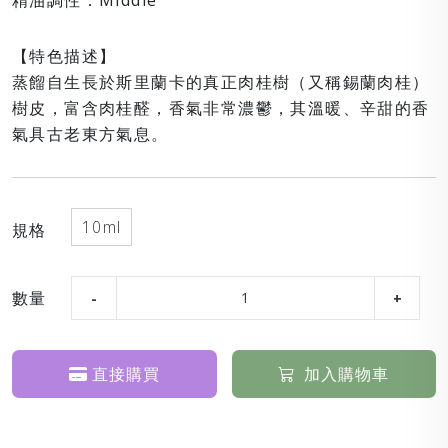
精油調性：Middle
【特色描述】
蒸餾自生長於斯里蘭卡的真正肉桂樹（又稱錫蘭肉桂）
樹皮，富含肉桂醛，香氣非常濃鬱，其溫暖、辛甜的香
氣具古老東方氣息。
10ml
規格
數量
直接購買
加入購物車