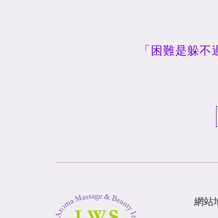
「困難是躲不
網站