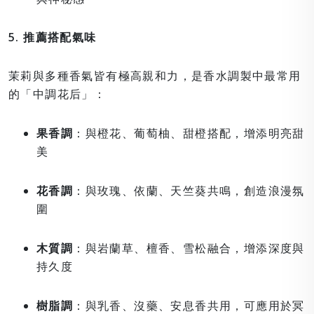
5. 推薦搭配氣味
茉莉與多種香氣皆有極高親和力，是香水調製中最常用
的「中調花后」：
果香調
：與橙花、葡萄柚、甜橙搭配，增添明亮甜
美
花香調
：與玫瑰、依蘭、天竺葵共鳴，創造浪漫氛
圍
木質調
：與岩蘭草、檀香、雪松融合，增添深度與
持久度
樹脂調
：與乳香、沒藥、安息香共用，可應用於冥