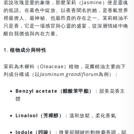
若說玫瑰是愛的象徵，那麼茉莉（Jasmine）便是靈魂
的低語。在暮色中綻放、以夜香聞名的她，是香氣世界
裡最撩人、最神秘、也最昂貴的存在之一。茉莉精油不
只是香，它是一場感官與心靈的盛宴，從深層情緒中喚
醒自我價值與內在力量。
1. 植物成分與特性
茉莉為木樨科（Oleaceae）植物，花瓣精油主要由下
列成分構成（以
Jasminum grandiflorum
為例）：
Benzyl acetate（醋酸苯甲酯）
：甜美花香主
體
Linalool（芳樟醇）
：溫和放鬆，柔化香氣
Indole（吲哚）
：微量卻關鍵的動物麝香調，賦