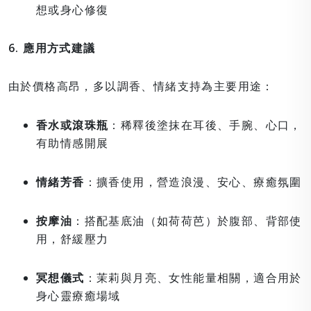
想或身心修復
6. 應用方式建議
由於價格高昂，多以調香、情緒支持為主要用途：
香水或滾珠瓶
：稀釋後塗抹在耳後、手腕、心口，
有助情感開展
情緒芳香
：擴香使用，營造浪漫、安心、療癒氛圍
按摩油
：搭配基底油（如荷荷芭）於腹部、背部使
用，舒緩壓力
冥想儀式
：茉莉與月亮、女性能量相關，適合用於
身心靈療癒場域