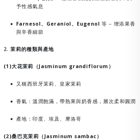
予性感氣息
Farnesol、Geraniol、Eugenol
等 – 增添果香
與辛香細節
2. 茉莉的種類與產地
(1)大花茉莉（Jasminum grandiflorum）
又稱西班牙茉莉、皇家茉莉
香氣：溫潤飽滿，帶熟果與奶香感，層次柔和圓潤
產地：印度、埃及、摩洛哥
(2)桑巴克茉莉（Jasminum sambac）