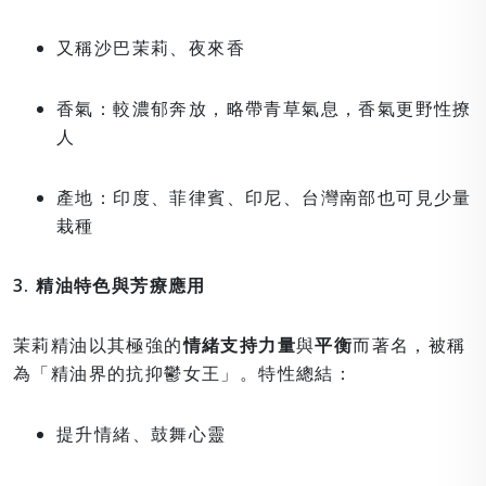
又稱沙巴茉莉、夜來香
香氣：較濃郁奔放，略帶青草氣息，香氣更野性撩
人
產地：印度、菲律賓、印尼、台灣南部也可見少量
栽種
3. 精油特色與芳療應用
茉莉精油以其極強的
情緒支持力量
與
平衡
而著名，被稱
為「精油界的抗抑鬱女王」。特性總結：
提升情緒、鼓舞心靈