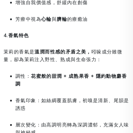
增強自我價值感，舒緩內在創傷
芳療中視為
心輪
與
臍輪
的療癒油
4.香氣特色
茉莉的香氣是
溫潤而性感的矛盾之美，
吲哚成分雖微
量，卻為茉莉注入野性、熟成與生命張力：
調性：
花蜜般的甜潤 + 成熟果香 + 隱約動物麝香
調
香氣印象：如絲綢覆蓋肌膚，初嗅是清新、尾韻是
誘惑
層次變化：由高調明亮轉為深調濃郁，充滿女人味
與神秘感