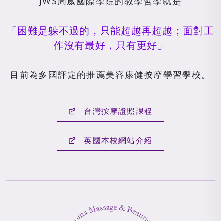
JWS周葳國際學院的教學哲學就是
「困難是躲不過的，只能超越再超越；面對工
作沒有最好，只有更好」
目前為多國評定的推薦美容康健按摩學習學校。
台灣按摩證照課程
英國本校網站介紹