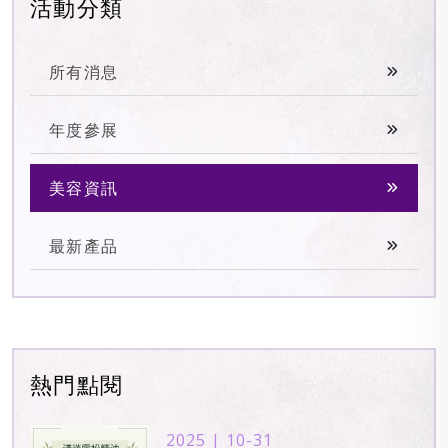
活動分類
所有消息
年度參展
美容資訊
最新產品
熱門點閱
2025 | 10-31