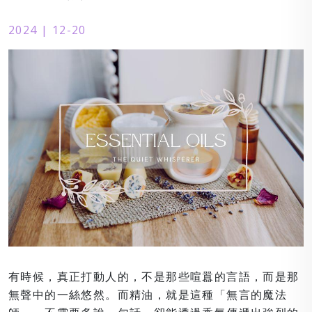
2024 | 12-20
有時候，真正打動人的，不是那些喧囂的言語，而是那
無聲中的一絲悠然。而精油，就是這種「無言的魔法